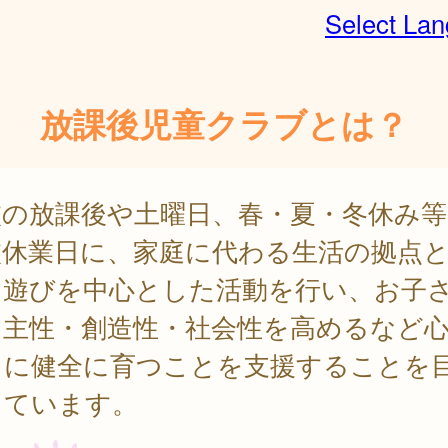
Select La
放課後児童クラブとは？
校の放課後や土曜日、春・夏・冬休み等
校休業日に、家庭に代わる生活の拠点
、遊びを中心とした活動を行い、お子
自主性・創造性・社会性を高めるなど
もに健全に育つことを支援することを
しています。