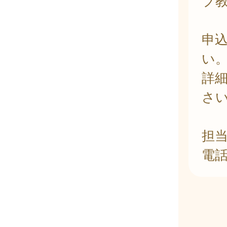
ブ
申
い
詳
さ
担
電