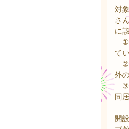
対
さ
に
①
て
②
外
③
同
開