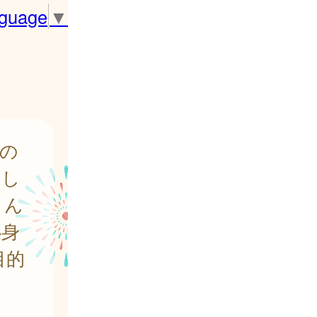
nguage
▼
の
とし
さん
心身
目的