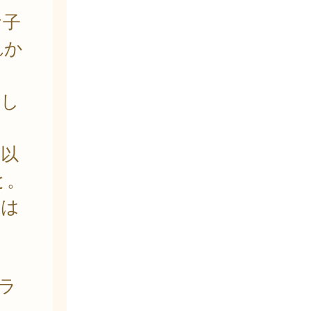
お子
れか
し
以
と。
は
ラ