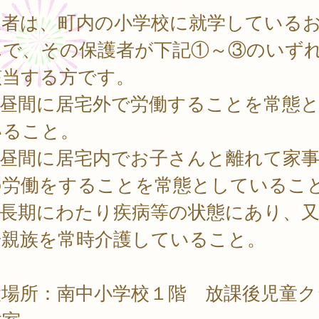
象者は、町内の小学校に就学している
んで、その保護者が下記①～③のいず
該当する方です。
昼間に居宅外で労働することを常態と
いること。
昼間に居宅内でお子さんと離れて家事
の労働をすることを常態としているこ
長期にわたり疾病等の状態にあり、又
居親族を常時介護していること。
設場所：南中小学校１階 放課後児童ク