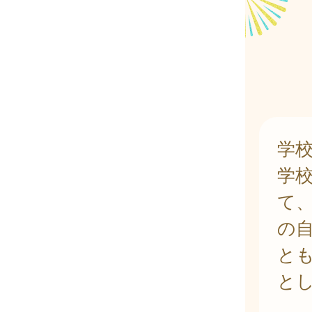
学
学
て
の
と
と